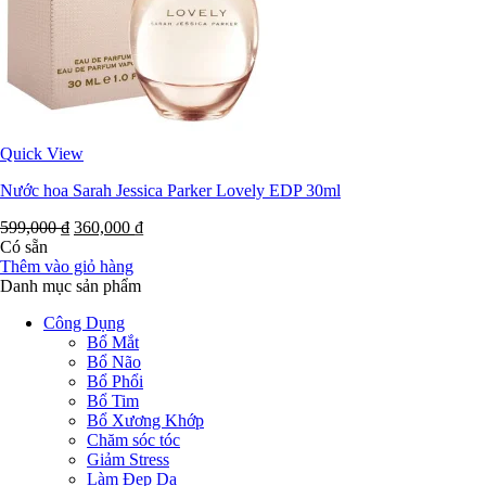
Quick View
Nước hoa Sarah Jessica Parker Lovely EDP 30ml
599,000
₫
360,000
₫
Có sẵn
Thêm vào giỏ hàng
Danh mục sản phẩm
Công Dụng
Bổ Mắt
Bổ Não
Bổ Phổi
Bổ Tim
Bổ Xương Khớp
Chăm sóc tóc
Giảm Stress
Làm Đẹp Da