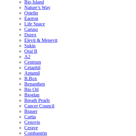
Bio Island
Nature’s Way
Ostelin
Eaoron
Life Space
Caruso
Durex
Elevit & Menevit
Sukin
Oral B
A2
Centrum
Cetaphil
Aptamil
B.Box
Bepanthen
Bio Oil
Bioglan
Breath Pearls
Cancer Council
Brauer
Cartia
Cenovis
Cerave
Combantrin