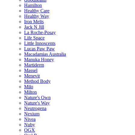
Hamilton
Healthy Care
Healthy Way
Iron Melts
Jack N Jill
La Roche-Posay
Life Space
Little Innoscents
Lucas Paw Paw
Macadamias Australia
Manuka Honey
Martiderm
Massel
Menevit
Method Body
Milo
Milton
Nature's Own
Nature's Way
Neutrogena
Nexium
Nivea
Nuby
OGX