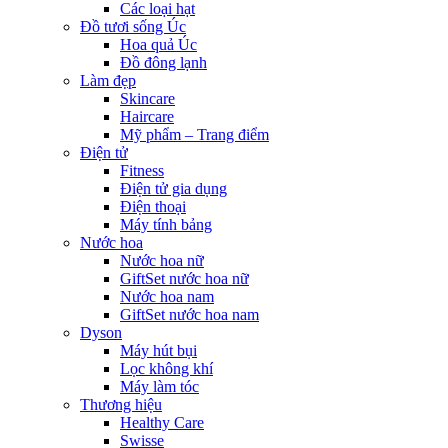
Các loại hạt
Đồ tươi sống Úc
Hoa quả Úc
Đồ đông lạnh
Làm đẹp
Skincare
Haircare
Mỹ phẩm – Trang điểm
Điện tử
Fitness
Điện tử gia dụng
Điện thoại
Máy tính bảng
Nước hoa
Nước hoa nữ
GiftSet nước hoa nữ
Nước hoa nam
GiftSet nước hoa nam
Dyson
Máy hút bụi
Lọc không khí
Máy làm tóc
Thương hiệu
Healthy Care
Swisse