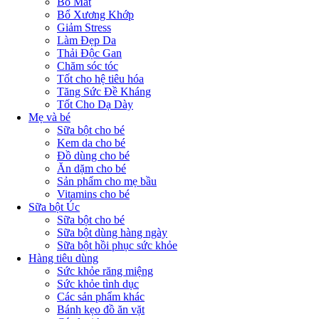
Bổ Mắt
Bổ Xương Khớp
Giảm Stress
Làm Đẹp Da
Thải Độc Gan
Chăm sóc tóc
Tốt cho hệ tiêu hóa
Tăng Sức Đề Kháng
Tốt Cho Dạ Dày
Mẹ và bé
Sữa bột cho bé
Kem da cho bé
Đồ dùng cho bé
Ăn dặm cho bé
Sản phẩm cho mẹ bầu
Vitamins cho bé
Sữa bột Úc
Sữa bột cho bé
Sữa bột dùng hàng ngày
Sữa bột hồi phục sức khỏe
Hàng tiêu dùng
Sức khỏe răng miệng
Sức khỏe tình dục
Các sản phẩm khác
Bánh kẹo đồ ăn vặt