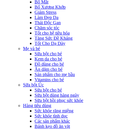
Bổ Mắt
Bổ Xương Khớp
Giảm Stress
Làm Đẹp Da
Thải Độc Gan
Chăm sóc tóc
Tốt cho hệ tiêu hóa
Tăng Sức Đề Kháng
Tốt Cho Dạ Dày
Mẹ và bé
Sữa bột cho bé
Kem da cho bé
Đồ dùng cho bé
Ăn dặm cho bé
Sản phẩm cho mẹ bầu
Vitamins cho bé
Sữa bột Úc
Sữa bột cho bé
Sữa bột dùng hàng ngày
Sữa bột hồi phục sức khỏe
Hàng tiêu dùng
Sức khỏe răng miệng
Sức khỏe tình dục
Các sản phẩm khác
Bánh kẹo đồ ăn vặt