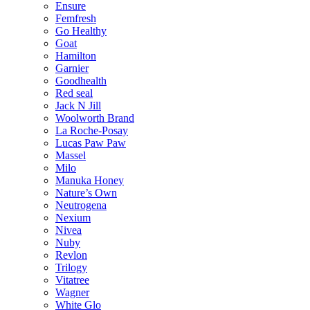
Ensure
Femfresh
Go Healthy
Goat
Hamilton
Garnier
Goodhealth
Red seal
Jack N Jill
Woolworth Brand
La Roche-Posay
Lucas Paw Paw
Massel
Milo
Manuka Honey
Nature’s Own
Neutrogena
Nexium
Nivea
Nuby
Revlon
Trilogy
Vitatree
Wagner
White Glo