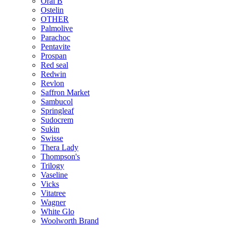
Oral B
Ostelin
OTHER
Palmolive
Parachoc
Pentavite
Prospan
Red seal
Redwin
Revlon
Saffron Market
Sambucol
Springleaf
Sudocrem
Sukin
Swisse
Thera Lady
Thompson's
Trilogy
Vaseline
Vicks
Vitatree
Wagner
White Glo
Woolworth Brand