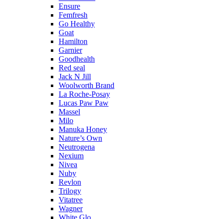
Ensure
Femfresh
Go Healthy
Goat
Hamilton
Garnier
Goodhealth
Red seal
Jack N Jill
Woolworth Brand
La Roche-Posay
Lucas Paw Paw
Massel
Milo
Manuka Honey
Nature’s Own
Neutrogena
Nexium
Nivea
Nuby
Revlon
Trilogy
Vitatree
Wagner
White Glo