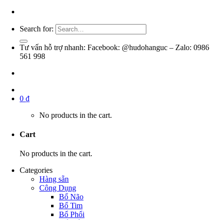
Search for:
Tư vấn hỗ trợ nhanh: Facebook: @hudohanguc – Zalo: 0986
561 998
0
₫
No products in the cart.
Cart
No products in the cart.
Categories
Hàng sẵn
Công Dụng
Bổ Não
Bổ Tim
Bổ Phổi