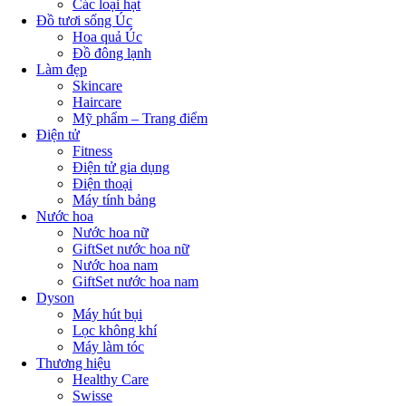
Các loại hạt
Đồ tươi sống Úc
Hoa quả Úc
Đồ đông lạnh
Làm đẹp
Skincare
Haircare
Mỹ phẩm – Trang điểm
Điện tử
Fitness
Điện tử gia dụng
Điện thoại
Máy tính bảng
Nước hoa
Nước hoa nữ
GiftSet nước hoa nữ
Nước hoa nam
GiftSet nước hoa nam
Dyson
Máy hút bụi
Lọc không khí
Máy làm tóc
Thương hiệu
Healthy Care
Swisse