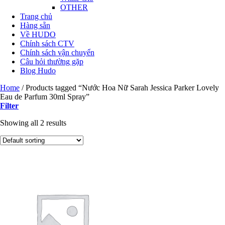
OTHER
Trang chủ
Hàng sẵn
Về HUDO
Chính sách CTV
Chính sách vận chuyển
Câu hỏi thường gặp
Blog Hudo
Home
/
Products tagged “Nước Hoa Nữ Sarah Jessica Parker Lovely
Eau de Parfum 30ml Spray”
Filter
Showing all 2 results