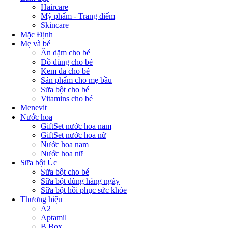
Haircare
Mỹ phẩm - Trang điểm
Skincare
Mặc Định
Mẹ và bé
Ăn dặm cho bé
Đồ dùng cho bé
Kem da cho bé
Sản phẩm cho mẹ bầu
Sữa bột cho bé
Vitamins cho bé
Menevit
Nước hoa
GiftSet nước hoa nam
GiftSet nước hoa nữ
Nước hoa nam
Nước hoa nữ
Sữa bột Úc
Sữa bột cho bé
Sữa bột dùng hàng ngày
Sữa bột hồi phục sức khỏe
Thương hiệu
A2
Aptamil
B.Box