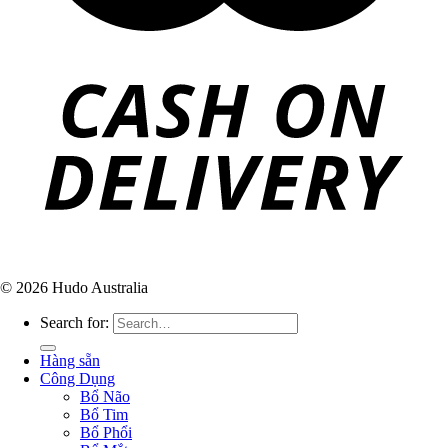
© 2026 Hudo Australia
Search for:
Hàng sẵn
Công Dụng
Bổ Não
Bổ Tim
Bổ Phổi