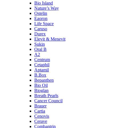
Bio Island
Nature’s Way
Ostelin
Eaoron
Life Space
Caruso
Durex
Elevit & Menevit
Sukin
Oral B
A2
Centrum
Cetaphil
Aptamil
B.Box
Bepanthen
Bio Oil
Bioglan
Breath Pearls
Cancer Council
Brauer
Cartia
Cenovis
Cerave
Combantrin