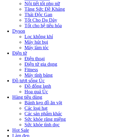
Nội tiết tốt phụ nữ
Tăng Sức Đề Kháng
Thải Độc Gan
Tốt Cho Dạ Dày
Tốt cho hệ tiêu hóa
Dyson
Lọc không khí
Máy hút bụi
Máy làm tóc
Điện tử
Điện thoại
Điện tử gia dụng
Fitness
Máy tính bảng
Đồ tươi sống Úc
Đồ đông lạnh
Hoa quả Úc
Hàng tiêu dùng
Bánh kẹo đồ ăn vặt
Các loại hạt
Các sản phẩm khác
Sức khỏe răng miệng
Sức khỏe tình dục
Hot Sale
Làm đẹp