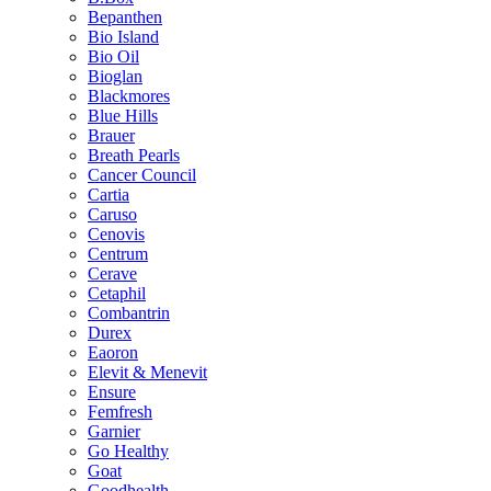
Bepanthen
Bio Island
Bio Oil
Bioglan
Blackmores
Blue Hills
Brauer
Breath Pearls
Cancer Council
Cartia
Caruso
Cenovis
Centrum
Cerave
Cetaphil
Combantrin
Durex
Eaoron
Elevit & Menevit
Ensure
Femfresh
Garnier
Go Healthy
Goat
Goodhealth