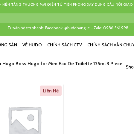
 NỀN TẢNG THƯƠNG MẠI ĐIỆN TỬ TIÊN PHONG XÂY DỰNG CẦU NỐI GIAO
Tư vấn hỗ trợ nhanh: Facebook: @hudohanguc – Zalo: 0986 561 998
ÀNG SẴN
VỀ HUDO
CHÍNH SÁCH CTV
CHÍNH SÁCH VẬN CHU
Hugo Boss Hugo for Men Eau De Toilette 125ml 3 Piece
Show
Liên Hệ