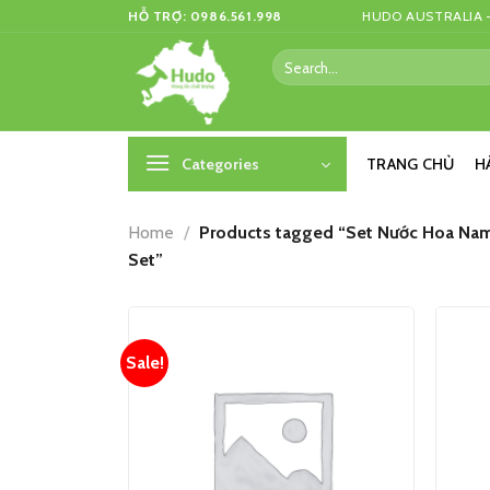
Skip
HỖ TRỢ: 0986.561.998
HUDO AUSTRALIA –
to
Search
content
for:
Categories
TRANG CHỦ
H
Home
/
Products tagged “Set Nước Hoa Nam 
Set”
Sale!