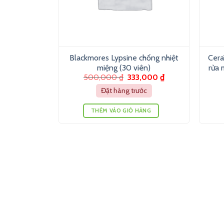
Blackmores Lypsine chống nhiệt
Cera
miệng (30 viên)
rửa 
500,000
₫
333,000
₫
Đặt hàng trước
THÊM VÀO GIỎ HÀNG