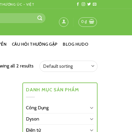
 THƯƠNG ÚC - VIỆT
0
₫
YỂN
CÂU HỎI THƯỜNG GẶP
BLOG HUDO
ing all 2 results
DANH MỤC SẢN PHẨM
Công Dụng
Dyson
Điện tử