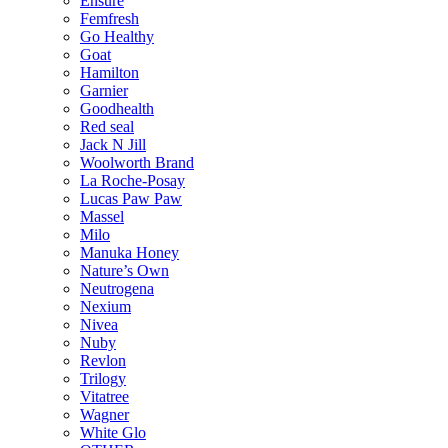
Ensure
Femfresh
Go Healthy
Goat
Hamilton
Garnier
Goodhealth
Red seal
Jack N Jill
Woolworth Brand
La Roche-Posay
Lucas Paw Paw
Massel
Milo
Manuka Honey
Nature’s Own
Neutrogena
Nexium
Nivea
Nuby
Revlon
Trilogy
Vitatree
Wagner
White Glo