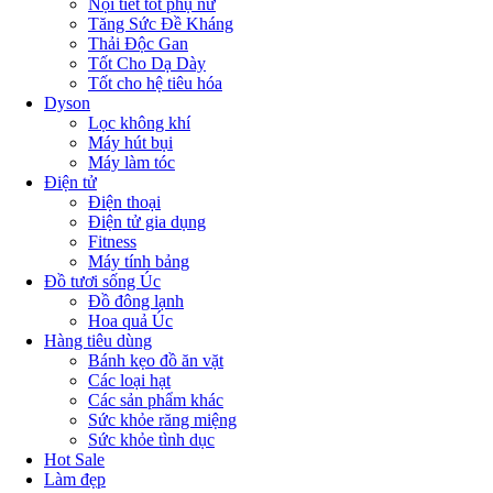
Nội tiết tốt phụ nữ
Tăng Sức Đề Kháng
Thải Độc Gan
Tốt Cho Dạ Dày
Tốt cho hệ tiêu hóa
Dyson
Lọc không khí
Máy hút bụi
Máy làm tóc
Điện tử
Điện thoại
Điện tử gia dụng
Fitness
Máy tính bảng
Đồ tươi sống Úc
Đồ đông lạnh
Hoa quả Úc
Hàng tiêu dùng
Bánh kẹo đồ ăn vặt
Các loại hạt
Các sản phẩm khác
Sức khỏe răng miệng
Sức khỏe tình dục
Hot Sale
Làm đẹp