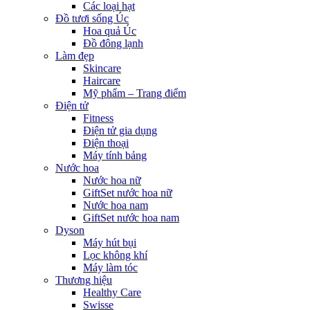
Các loại hạt
Đồ tươi sống Úc
Hoa quả Úc
Đồ đông lạnh
Làm đẹp
Skincare
Haircare
Mỹ phẩm – Trang điểm
Điện tử
Fitness
Điện tử gia dụng
Điện thoại
Máy tính bảng
Nước hoa
Nước hoa nữ
GiftSet nước hoa nữ
Nước hoa nam
GiftSet nước hoa nam
Dyson
Máy hút bụi
Lọc không khí
Máy làm tóc
Thương hiệu
Healthy Care
Swisse