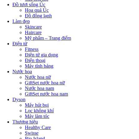
Đồ tươi sống Úc
Hoa quả Úc
Đồ đông lạnh
Làm đẹp
Skincare
Haircare
Mỹ phẩm – Trang điểm
Điện tử
Fitness
Điện tử gia dụng
Điện thoại
Máy tính bảng
Nước hoa
Nước hoa nữ
GiftSet nước hoa nữ
Nước hoa nam
GiftSet nước hoa nam
Dyson
Máy hút bụi
Lọc không khí
Máy làm tóc
Thương hiệu
Healthy Care
Swisse
Bio Island