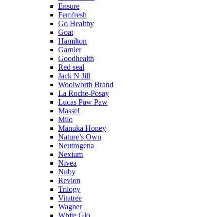
Ensure
Femfresh
Go Healthy
Goat
Hamilton
Garnier
Goodhealth
Red seal
Jack N Jill
Woolworth Brand
La Roche-Posay
Lucas Paw Paw
Massel
Milo
Manuka Honey
Nature’s Own
Neutrogena
Nexium
Nivea
Nuby
Revlon
Trilogy
Vitatree
Wagner
White Glo