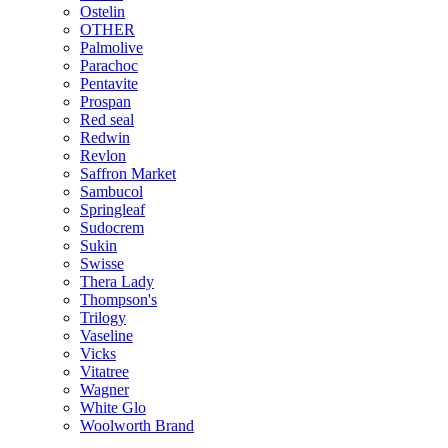
Ostelin
OTHER
Palmolive
Parachoc
Pentavite
Prospan
Red seal
Redwin
Revlon
Saffron Market
Sambucol
Springleaf
Sudocrem
Sukin
Swisse
Thera Lady
Thompson's
Trilogy
Vaseline
Vicks
Vitatree
Wagner
White Glo
Woolworth Brand