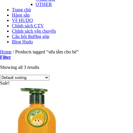
OTHER
Trang chủ
Hàng sẵn
Về HUDO
Chính sách CTV
Chính sách vận chuyển
Câu hỏi thường gặp
Blog Hudo
Home
/
Products tagged “sữa tắm cho bé”
Filter
Showing all 3 results
Sale!