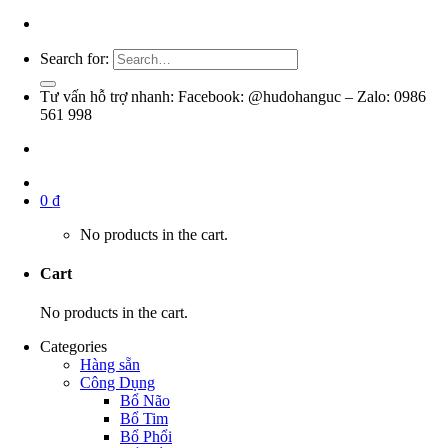
Search for:
Tư vấn hỗ trợ nhanh: Facebook: @hudohanguc – Zalo: 0986
561 998
0
₫
No products in the cart.
Cart
No products in the cart.
Categories
Hàng sẵn
Công Dụng
Bổ Não
Bổ Tim
Bổ Phổi