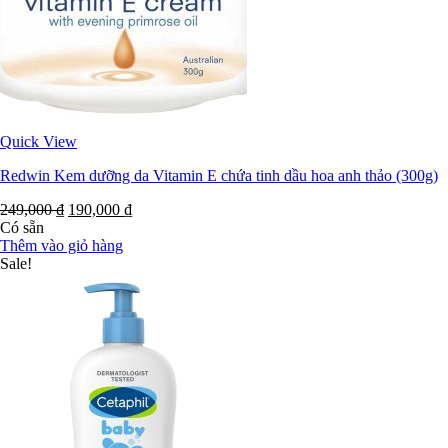
Quick View
Redwin Kem dưỡng da Vitamin E chứa tinh dầu hoa anh thảo (300g)
249,000
₫
190,000
₫
Có sẵn
Thêm vào giỏ hàng
Sale!