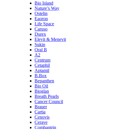
Bio Island
Nature’s Way
Ostelin
Eaoron
Life Space
Caruso
Durex
Elevit & Menevit
Sukin
Oral B
A2
Centrum
Cetaphil
Aptamil
B.Box
Bepanthen
Bio Oil
Bioglan
Breath Pearls
Cancer Council
Brauer
Cartia
Cenovis
Cerave
Combantrin