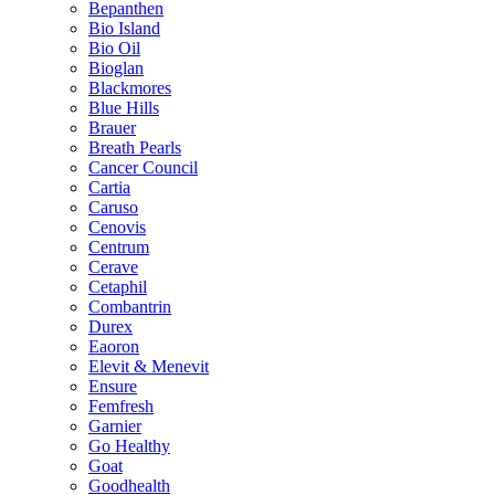
Bepanthen
Bio Island
Bio Oil
Bioglan
Blackmores
Blue Hills
Brauer
Breath Pearls
Cancer Council
Cartia
Caruso
Cenovis
Centrum
Cerave
Cetaphil
Combantrin
Durex
Eaoron
Elevit & Menevit
Ensure
Femfresh
Garnier
Go Healthy
Goat
Goodhealth