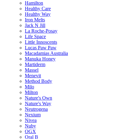
Hamilton
Healthy Care
Healthy Way
Iron Melts
Jack N Jill
La Roche-Posay
Life Space
Little Innoscents
Lucas Paw Paw
Macadamias Australia
Manuka Honey
Martiderm
Massel
Menevit
Method Body
Milo
Milton
Nature's Own
Nature's Way
Neutrogena
Nexium
Nivea
Nuby
OGX
Oral B