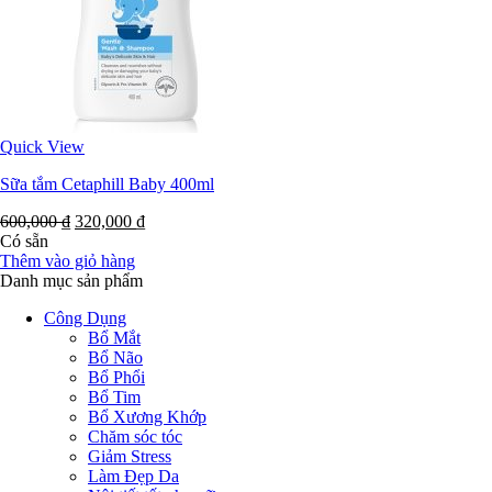
Quick View
Sữa tắm Cetaphill Baby 400ml
600,000
₫
320,000
₫
Có sẵn
Thêm vào giỏ hàng
Danh mục sản phẩm
Công Dụng
Bổ Mắt
Bổ Não
Bổ Phổi
Bổ Tim
Bổ Xương Khớp
Chăm sóc tóc
Giảm Stress
Làm Đẹp Da