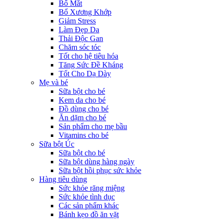
Bổ Mắt
Bổ Xương Khớp
Giảm Stress
Làm Đẹp Da
Thải Độc Gan
Chăm sóc tóc
Tốt cho hệ tiêu hóa
Tăng Sức Đề Kháng
Tốt Cho Dạ Dày
Mẹ và bé
Sữa bột cho bé
Kem da cho bé
Đồ dùng cho bé
Ăn dặm cho bé
Sản phẩm cho mẹ bầu
Vitamins cho bé
Sữa bột Úc
Sữa bột cho bé
Sữa bột dùng hàng ngày
Sữa bột hồi phục sức khỏe
Hàng tiêu dùng
Sức khỏe răng miệng
Sức khỏe tình dục
Các sản phẩm khác
Bánh kẹo đồ ăn vặt