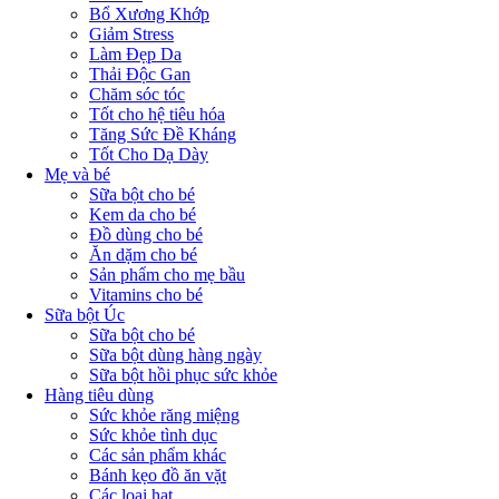
Bổ Xương Khớp
Giảm Stress
Làm Đẹp Da
Thải Độc Gan
Chăm sóc tóc
Tốt cho hệ tiêu hóa
Tăng Sức Đề Kháng
Tốt Cho Dạ Dày
Mẹ và bé
Sữa bột cho bé
Kem da cho bé
Đồ dùng cho bé
Ăn dặm cho bé
Sản phẩm cho mẹ bầu
Vitamins cho bé
Sữa bột Úc
Sữa bột cho bé
Sữa bột dùng hàng ngày
Sữa bột hồi phục sức khỏe
Hàng tiêu dùng
Sức khỏe răng miệng
Sức khỏe tình dục
Các sản phẩm khác
Bánh kẹo đồ ăn vặt
Các loại hạt