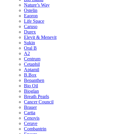
Nature’s Way
Ostelin
Eaoron
Life Space
Caruso
Durex
Elevit & Menevit
Sukin
Oral B
A2
Centrum
Cetaphil
Aptamil
B.Box
Bepanthen
Bio Oil
Bioglan
Breath Pearls
Cancer Council
Brauer
Cartia
Cenovis
Cerave
Combantrin