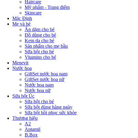
Haircare
Mỹ phẩm - Trang điểm
Skincare
Mặc Định
Mẹ và bé
Ăn dặm cho bé
Đồ dùng cho bé
Kem da cho bé
Sản phẩm cho mẹ bầu
Sữa bột cho bé
Vitamins cho bé
Menevit
Nước hoa
GiftSet nước hoa nam
GiftSet nước hoa nữ
Nước hoa nam
Nước hoa nữ
Sữa bột Úc
Sữa bột cho bé
Sữa bột dùng hàng ngày
Sữa bột hồi phục sức khỏe
Thương hiệu
A2
Aptamil
B.Box