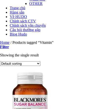
OTHER
Trang chủ
Hàng sẵn
Về HUDO
Chính sách CTV
Chính sách vận chuyển
Câu hỏi thường gặp
Blog Hudo
Home
/
Products tagged “Vitamin”
Filter
Showing the single result