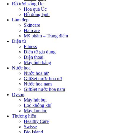
Đồ tươi sống Úc
Hoa quả Úc
Đồ đông lạnh
Làm đẹp
Skincare
Haircare
Mỹ phẩm – Trang điểm
Điện tử
Fitness
Điện tử gia dụng
Điện thoại
Máy tính bảng
Nước hoa
Nước hoa nữ
GiftSet nước hoa nữ
Nước hoa nam
GiftSet nước hoa nam
Dyson
Máy hút bụi
Lọc không khí
Máy làm tóc
Thương hiệu
Healthy Care
Swisse
Bio Island