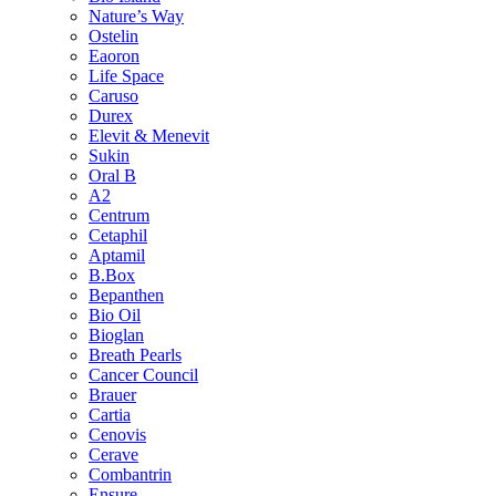
Nature’s Way
Ostelin
Eaoron
Life Space
Caruso
Durex
Elevit & Menevit
Sukin
Oral B
A2
Centrum
Cetaphil
Aptamil
B.Box
Bepanthen
Bio Oil
Bioglan
Breath Pearls
Cancer Council
Brauer
Cartia
Cenovis
Cerave
Combantrin
Ensure