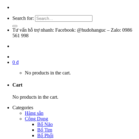
Search for:
Tư vấn hỗ trợ nhanh: Facebook: @hudohanguc – Zalo: 0986
561 998
0
₫
No products in the cart.
Cart
No products in the cart.
Categories
Hàng sẵn
Công Dụng
Bổ Não
Bổ Tim
Bổ Phổi