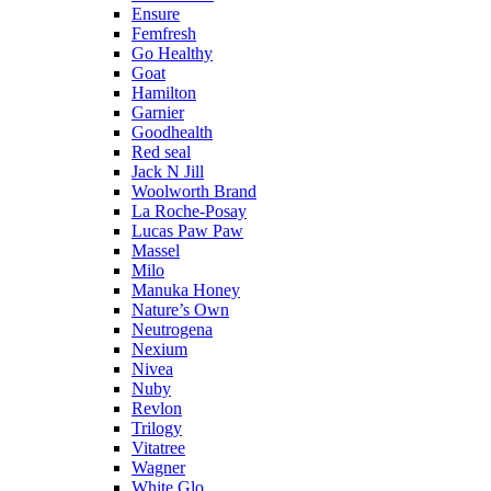
Ensure
Femfresh
Go Healthy
Goat
Hamilton
Garnier
Goodhealth
Red seal
Jack N Jill
Woolworth Brand
La Roche-Posay
Lucas Paw Paw
Massel
Milo
Manuka Honey
Nature’s Own
Neutrogena
Nexium
Nivea
Nuby
Revlon
Trilogy
Vitatree
Wagner
White Glo