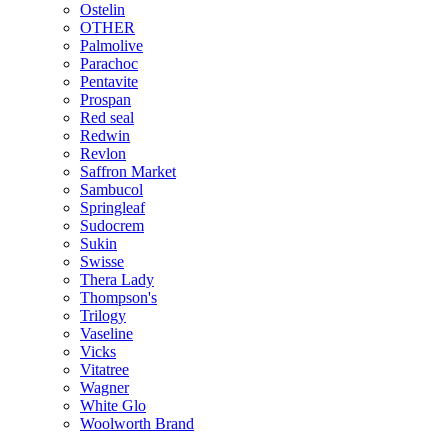
Ostelin
OTHER
Palmolive
Parachoc
Pentavite
Prospan
Red seal
Redwin
Revlon
Saffron Market
Sambucol
Springleaf
Sudocrem
Sukin
Swisse
Thera Lady
Thompson's
Trilogy
Vaseline
Vicks
Vitatree
Wagner
White Glo
Woolworth Brand