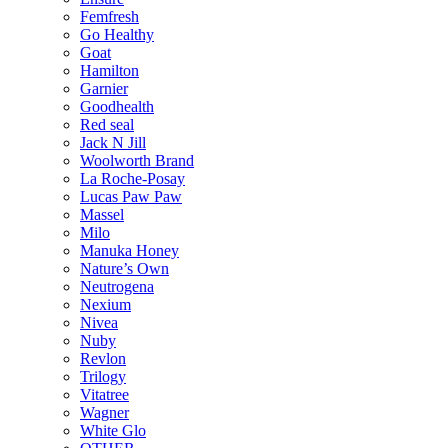
Femfresh
Go Healthy
Goat
Hamilton
Garnier
Goodhealth
Red seal
Jack N Jill
Woolworth Brand
La Roche-Posay
Lucas Paw Paw
Massel
Milo
Manuka Honey
Nature’s Own
Neutrogena
Nexium
Nivea
Nuby
Revlon
Trilogy
Vitatree
Wagner
White Glo