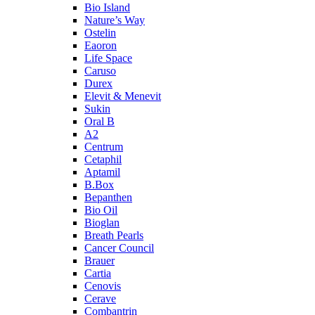
Bio Island
Nature’s Way
Ostelin
Eaoron
Life Space
Caruso
Durex
Elevit & Menevit
Sukin
Oral B
A2
Centrum
Cetaphil
Aptamil
B.Box
Bepanthen
Bio Oil
Bioglan
Breath Pearls
Cancer Council
Brauer
Cartia
Cenovis
Cerave
Combantrin