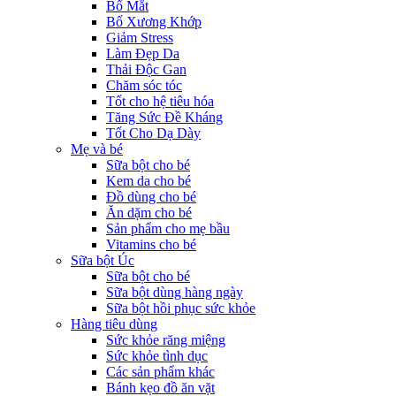
Bổ Mắt
Bổ Xương Khớp
Giảm Stress
Làm Đẹp Da
Thải Độc Gan
Chăm sóc tóc
Tốt cho hệ tiêu hóa
Tăng Sức Đề Kháng
Tốt Cho Dạ Dày
Mẹ và bé
Sữa bột cho bé
Kem da cho bé
Đồ dùng cho bé
Ăn dặm cho bé
Sản phẩm cho mẹ bầu
Vitamins cho bé
Sữa bột Úc
Sữa bột cho bé
Sữa bột dùng hàng ngày
Sữa bột hồi phục sức khỏe
Hàng tiêu dùng
Sức khỏe răng miệng
Sức khỏe tình dục
Các sản phẩm khác
Bánh kẹo đồ ăn vặt