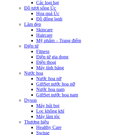
Các loại hạt
Đồ tươi sống Úc
Hoa quả Úc
Đồ đông lạnh
Làm đẹp
Skincare
Haircare
Mỹ phẩm – Trang điểm
Điện tử
Fitness
Điện tử gia dụng
Điện thoại
Máy tính bảng
Nước hoa
Nước hoa nữ
GiftSet nước hoa nữ
Nước hoa nam
GiftSet nước hoa nam
Dyson
Máy hút bụi
Lọc không khí
Máy làm tóc
Thương hiệu
Healthy Care
Swisse