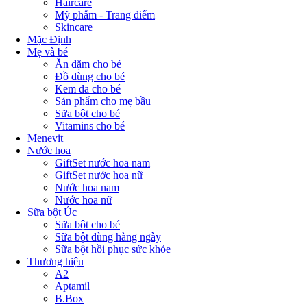
Haircare
Mỹ phẩm - Trang điểm
Skincare
Mặc Định
Mẹ và bé
Ăn dặm cho bé
Đồ dùng cho bé
Kem da cho bé
Sản phẩm cho mẹ bầu
Sữa bột cho bé
Vitamins cho bé
Menevit
Nước hoa
GiftSet nước hoa nam
GiftSet nước hoa nữ
Nước hoa nam
Nước hoa nữ
Sữa bột Úc
Sữa bột cho bé
Sữa bột dùng hàng ngày
Sữa bột hồi phục sức khỏe
Thương hiệu
A2
Aptamil
B.Box