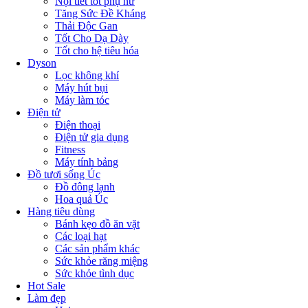
Nội tiết tốt phụ nữ
Tăng Sức Đề Kháng
Thải Độc Gan
Tốt Cho Dạ Dày
Tốt cho hệ tiêu hóa
Dyson
Lọc không khí
Máy hút bụi
Máy làm tóc
Điện tử
Điện thoại
Điện tử gia dụng
Fitness
Máy tính bảng
Đồ tươi sống Úc
Đồ đông lạnh
Hoa quả Úc
Hàng tiêu dùng
Bánh kẹo đồ ăn vặt
Các loại hạt
Các sản phẩm khác
Sức khỏe răng miệng
Sức khỏe tình dục
Hot Sale
Làm đẹp