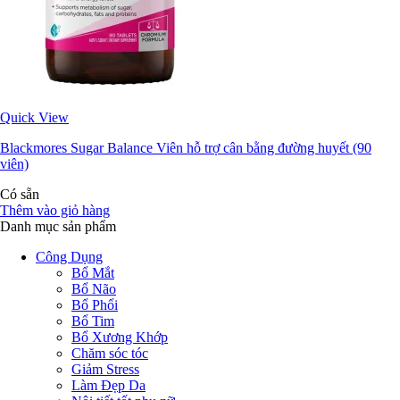
Quick View
Blackmores Sugar Balance Viên hỗ trợ cân bằng đường huyết (90
viên)
Có sẵn
Thêm vào giỏ hàng
Danh mục sản phẩm
Công Dụng
Bổ Mắt
Bổ Não
Bổ Phổi
Bổ Tim
Bổ Xương Khớp
Chăm sóc tóc
Giảm Stress
Làm Đẹp Da