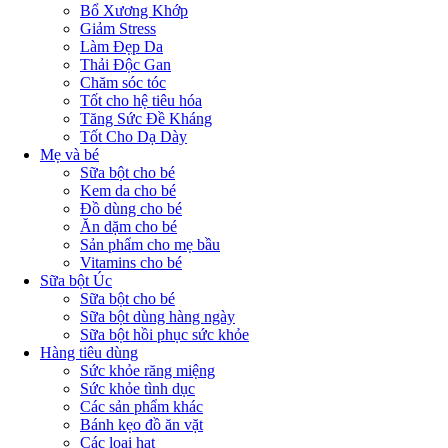
Bổ Xương Khớp
Giảm Stress
Làm Đẹp Da
Thải Độc Gan
Chăm sóc tóc
Tốt cho hệ tiêu hóa
Tăng Sức Đề Kháng
Tốt Cho Dạ Dày
Mẹ và bé
Sữa bột cho bé
Kem da cho bé
Đồ dùng cho bé
Ăn dặm cho bé
Sản phẩm cho mẹ bầu
Vitamins cho bé
Sữa bột Úc
Sữa bột cho bé
Sữa bột dùng hàng ngày
Sữa bột hồi phục sức khỏe
Hàng tiêu dùng
Sức khỏe răng miệng
Sức khỏe tình dục
Các sản phẩm khác
Bánh kẹo đồ ăn vặt
Các loại hạt