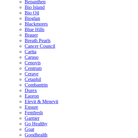
Bepanthen
Bio Island
Bio Oil
Bioglan
Blackmores
Blue Hills
Brauer
Breath Pearls
Cancer Council
Cartia
Caruso
Cenovis
Centrum
Cerave
Cetaphil
Combantrin
Durex
Eaoron
Elevit & Menevit
Ensure
Femfresh
Garnier
Go Healthy
Goat
Goodhealth