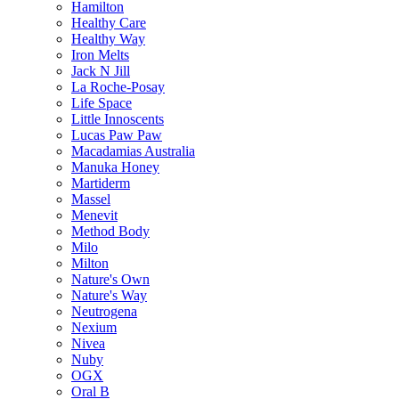
Hamilton
Healthy Care
Healthy Way
Iron Melts
Jack N Jill
La Roche-Posay
Life Space
Little Innoscents
Lucas Paw Paw
Macadamias Australia
Manuka Honey
Martiderm
Massel
Menevit
Method Body
Milo
Milton
Nature's Own
Nature's Way
Neutrogena
Nexium
Nivea
Nuby
OGX
Oral B