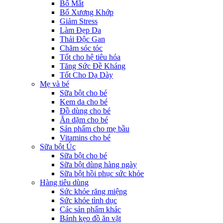
Bổ Mắt
Bổ Xương Khớp
Giảm Stress
Làm Đẹp Da
Thải Độc Gan
Chăm sóc tóc
Tốt cho hệ tiêu hóa
Tăng Sức Đề Kháng
Tốt Cho Dạ Dày
Mẹ và bé
Sữa bột cho bé
Kem da cho bé
Đồ dùng cho bé
Ăn dặm cho bé
Sản phẩm cho mẹ bầu
Vitamins cho bé
Sữa bột Úc
Sữa bột cho bé
Sữa bột dùng hàng ngày
Sữa bột hồi phục sức khỏe
Hàng tiêu dùng
Sức khỏe răng miệng
Sức khỏe tình dục
Các sản phẩm khác
Bánh kẹo đồ ăn vặt