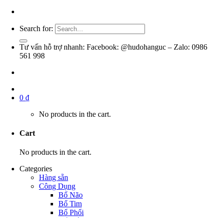
Search for:
Tư vấn hỗ trợ nhanh: Facebook: @hudohanguc – Zalo: 0986
561 998
0
₫
No products in the cart.
Cart
No products in the cart.
Categories
Hàng sẵn
Công Dụng
Bổ Não
Bổ Tim
Bổ Phổi