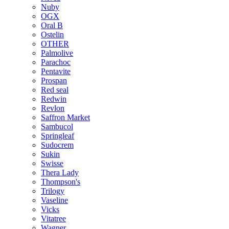
Nuby
OGX
Oral B
Ostelin
OTHER
Palmolive
Parachoc
Pentavite
Prospan
Red seal
Redwin
Revlon
Saffron Market
Sambucol
Springleaf
Sudocrem
Sukin
Swisse
Thera Lady
Thompson's
Trilogy
Vaseline
Vicks
Vitatree
Wagner