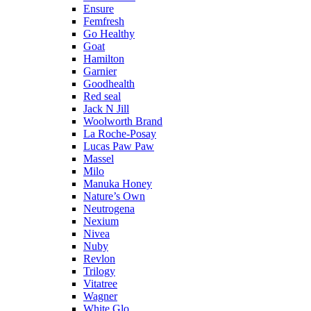
Ensure
Femfresh
Go Healthy
Goat
Hamilton
Garnier
Goodhealth
Red seal
Jack N Jill
Woolworth Brand
La Roche-Posay
Lucas Paw Paw
Massel
Milo
Manuka Honey
Nature’s Own
Neutrogena
Nexium
Nivea
Nuby
Revlon
Trilogy
Vitatree
Wagner
White Glo