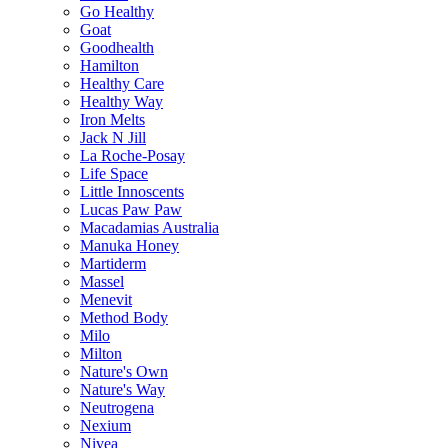
Go Healthy
Goat
Goodhealth
Hamilton
Healthy Care
Healthy Way
Iron Melts
Jack N Jill
La Roche-Posay
Life Space
Little Innoscents
Lucas Paw Paw
Macadamias Australia
Manuka Honey
Martiderm
Massel
Menevit
Method Body
Milo
Milton
Nature's Own
Nature's Way
Neutrogena
Nexium
Nivea