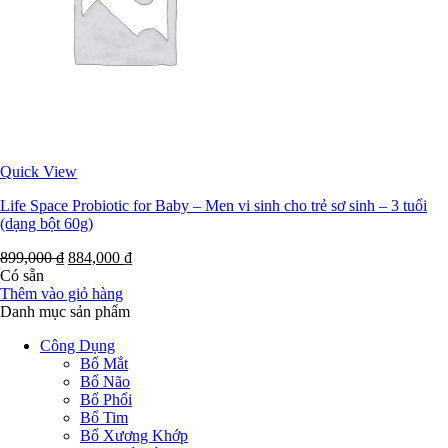
Quick View
Life Space Probiotic for Baby – Men vi sinh cho trẻ sơ sinh – 3 tuổi
(dạng bột 60g)
899,000
₫
884,000
₫
Có sẵn
Thêm vào giỏ hàng
Danh mục sản phẩm
Công Dụng
Bổ Mắt
Bổ Não
Bổ Phổi
Bổ Tim
Bổ Xương Khớp