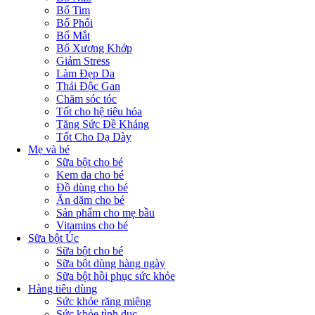
Bổ Tim
Bổ Phổi
Bổ Mắt
Bổ Xương Khớp
Giảm Stress
Làm Đẹp Da
Thải Độc Gan
Chăm sóc tóc
Tốt cho hệ tiêu hóa
Tăng Sức Đề Kháng
Tốt Cho Dạ Dày
Mẹ và bé
Sữa bột cho bé
Kem da cho bé
Đồ dùng cho bé
Ăn dặm cho bé
Sản phẩm cho mẹ bầu
Vitamins cho bé
Sữa bột Úc
Sữa bột cho bé
Sữa bột dùng hàng ngày
Sữa bột hồi phục sức khỏe
Hàng tiêu dùng
Sức khỏe răng miệng
Sức khỏe tình dục