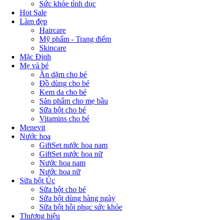
Sức khỏe tình dục
Hot Sale
Làm đẹp
Haircare
Mỹ phẩm - Trang điểm
Skincare
Mặc Định
Mẹ và bé
Ăn dặm cho bé
Đồ dùng cho bé
Kem da cho bé
Sản phẩm cho mẹ bầu
Sữa bột cho bé
Vitamins cho bé
Menevit
Nước hoa
GiftSet nước hoa nam
GiftSet nước hoa nữ
Nước hoa nam
Nước hoa nữ
Sữa bột Úc
Sữa bột cho bé
Sữa bột dùng hàng ngày
Sữa bột hồi phục sức khỏe
Thương hiệu