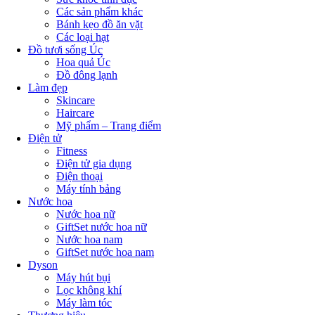
Các sản phẩm khác
Bánh kẹo đồ ăn vặt
Các loại hạt
Đồ tươi sống Úc
Hoa quả Úc
Đồ đông lạnh
Làm đẹp
Skincare
Haircare
Mỹ phẩm – Trang điểm
Điện tử
Fitness
Điện tử gia dụng
Điện thoại
Máy tính bảng
Nước hoa
Nước hoa nữ
GiftSet nước hoa nữ
Nước hoa nam
GiftSet nước hoa nam
Dyson
Máy hút bụi
Lọc không khí
Máy làm tóc