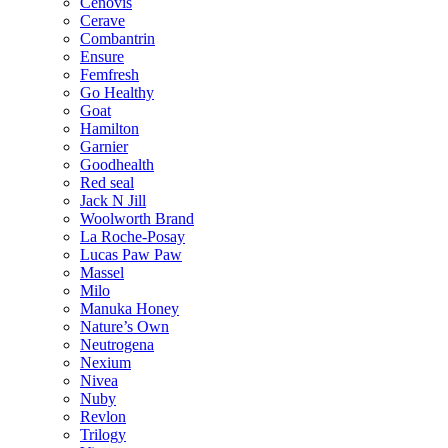
Cenovis
Cerave
Combantrin
Ensure
Femfresh
Go Healthy
Goat
Hamilton
Garnier
Goodhealth
Red seal
Jack N Jill
Woolworth Brand
La Roche-Posay
Lucas Paw Paw
Massel
Milo
Manuka Honey
Nature’s Own
Neutrogena
Nexium
Nivea
Nuby
Revlon
Trilogy