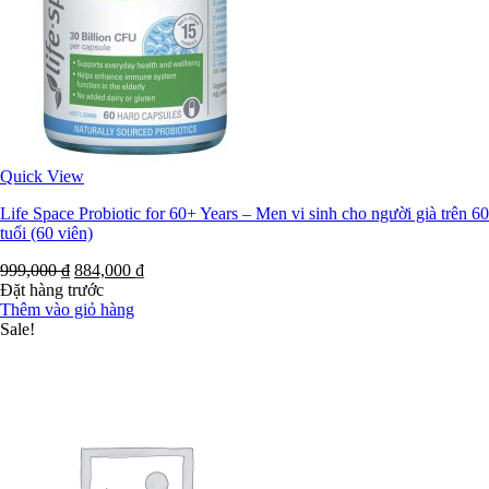
Quick View
Life Space Probiotic for 60+ Years – Men vi sinh cho người già trên 60
tuổi (60 viên)
999,000
₫
884,000
₫
Đặt hàng trước
Thêm vào giỏ hàng
Sale!