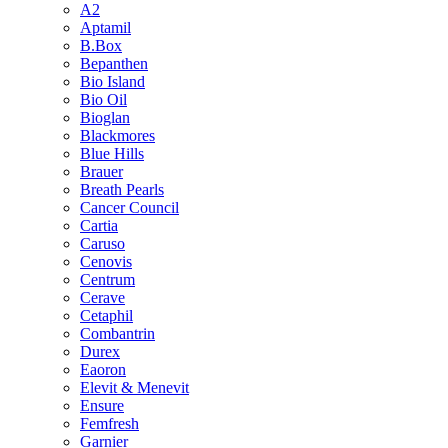
A2
Aptamil
B.Box
Bepanthen
Bio Island
Bio Oil
Bioglan
Blackmores
Blue Hills
Brauer
Breath Pearls
Cancer Council
Cartia
Caruso
Cenovis
Centrum
Cerave
Cetaphil
Combantrin
Durex
Eaoron
Elevit & Menevit
Ensure
Femfresh
Garnier