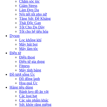
Chăm sóc tóc
Giảm Stress
Làm Đẹp Da
Nội tiết tốt phụ nữ
Tăng Sức Đề Kháng
Thải Độc Gan
Tốt Cho Dạ Dày
Tốt cho hệ tiêu hóa
Dyson
Lọc không khí
Máy hút bụi
Máy làm tóc
Điện tử
Điện thoại
Điện tử gia dụng
Fitness
Máy tính bảng
Đồ tươi sống Úc
Đồ đông lạnh
Hoa quả Úc
Hàng tiêu dùng
Bánh kẹo đồ ăn vặt
Các loại hạt
Các sản phẩm khác
Sức khỏe răng miệng