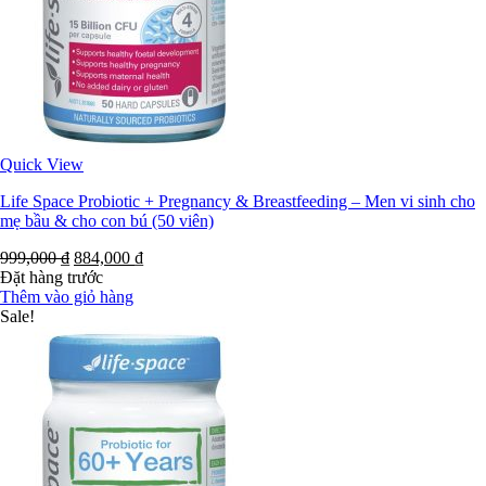
Quick View
Life Space Probiotic + Pregnancy & Breastfeeding – Men vi sinh cho
mẹ bầu & cho con bú (50 viên)
999,000
₫
884,000
₫
Đặt hàng trước
Thêm vào giỏ hàng
Sale!