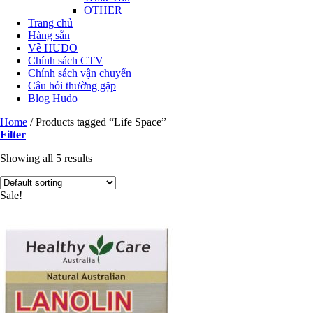
OTHER
Trang chủ
Hàng sẵn
Về HUDO
Chính sách CTV
Chính sách vận chuyển
Câu hỏi thường gặp
Blog Hudo
Home
/
Products tagged “Life Space”
Filter
Showing all 5 results
Sale!