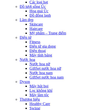
Các loại hạt
Đồ tươi sống Úc
Hoa quả Úc
Đồ đông lạnh
Làm đẹp
Skincare
Haircare
Mỹ phẩm – Trang điểm
Điện tử
Fitness
Điện tử gia dụng
Điện thoại
Máy tính bảng
Nước hoa
Nước hoa nữ
GiftSet nước hoa nữ
Nước hoa nam
GiftSet nước hoa nam
Dyson
Máy hút bụi
Lọc không khí
Máy làm tóc
Thương hiệu
Healthy Care
Swisse