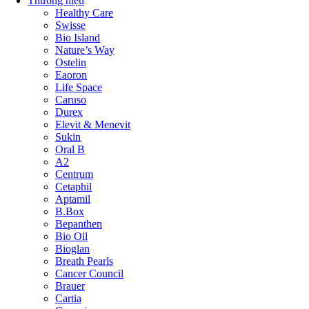
Thương hiệu
Healthy Care
Swisse
Bio Island
Nature’s Way
Ostelin
Eaoron
Life Space
Caruso
Durex
Elevit & Menevit
Sukin
Oral B
A2
Centrum
Cetaphil
Aptamil
B.Box
Bepanthen
Bio Oil
Bioglan
Breath Pearls
Cancer Council
Brauer
Cartia