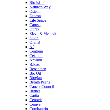
Bio Island
Nature’s Way
Ostelin
Eaoron
Life Space
Caruso
Durex
Elevit & Menevit
Sukin
Oral B
A2
Centrum
Cetaphil
Aptamil
B.Box
Bepanthen
Bio Oil
Bioglan
Breath Pearls
Cancer Council
Brauer
Cartia
Cenovis
Cerave
Combantrin