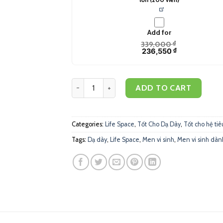
Add for
339,000
₫
236,550
₫
Life Space Broad Spectrum Probiotic - Men vi s
ADD TO CART
Categories:
Life Space
,
Tốt Cho Dạ Dày
,
Tốt cho hệ tiê
Tags:
Dạ dày
,
Life Space
,
Men vi sinh
,
Men vi sinh dàn