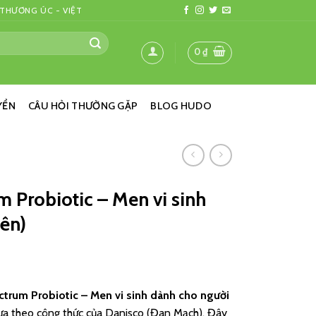
 THƯƠNG ÚC - VIỆT
0
₫
YỂN
CÂU HỎI THƯỜNG GẶP
BLOG HUDO
m Probiotic – Men vi sinh
iên)
ctrum Probiotic – Men vi sinh dành cho người
dựa theo công thức của Danisco (Đan Mạch). Đây