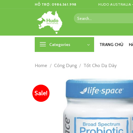
Skip
HỖ TRỢ: 0986.561.998
HUDO AUSTRALIA –
to
Search
content
for:
Categories
TRANG CHỦ
H
Home
/
Công Dụng
/
Tốt Cho Dạ Dày
Sale!