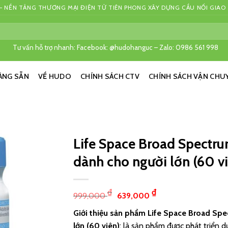
 NỀN TẢNG THƯƠNG MẠI ĐIỆN TỬ TIÊN PHONG XÂY DỰNG CẦU NỐI GIAO
Tư vấn hỗ trợ nhanh: Facebook: @hudohanguc – Zalo: 0986 561 998
ÀNG SẴN
VỀ HUDO
CHÍNH SÁCH CTV
CHÍNH SÁCH VẬN CHU
Life Space Broad Spectru
dành cho người lớn (60 v
₫
₫
999,000
639,000
Giới thiệu sản phẩm
Life Space Broad Spe
lớn (60 viên)
: là sản phẩm được phát triển 