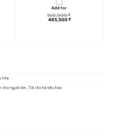
Add for
550,000
₫
465,500
₫
inh dành cho người lớn (60 viên) quantity
u hóa
h cho người lớn
,
Tốt cho hệ tiêu hóa