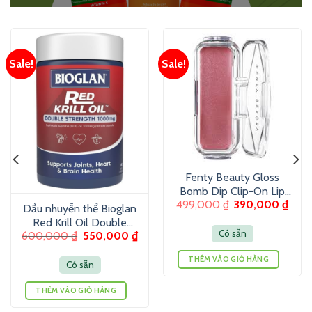
Sale!
Sale!
Fenty Beauty Gloss
Bomb Dip Clip-On Lip
499,000
₫
390,000
₫
Luminizer 6g – Son
Dầu nhuyễn thể Bioglan
dưỡng màu ánh nhũ
Red Krill Oil Double
Có sẵn
600,000
₫
550,000
₫
Strength 1000mg 60
Viên
THÊM VÀO GIỎ HÀNG
Có sẵn
THÊM VÀO GIỎ HÀNG