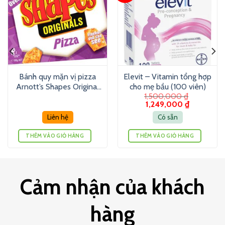
Bánh quy mặn vị pizza
Elevit – Vitamin tổng hợp
Arnott’s Shapes Original
cho mẹ bầu (100 viên)
1,500,000
₫
Pizza 190g
1,249,000
₫
Liên hệ
Có sẵn
THÊM VÀO GIỎ HÀNG
THÊM VÀO GIỎ HÀNG
Cảm nhận của khách
hàng