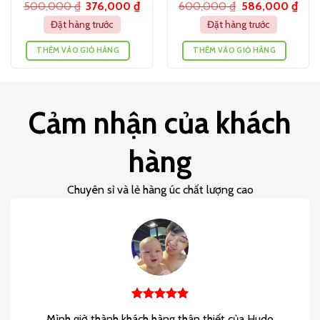
500,000
₫
376,000
₫
600,000
₫
586,000
₫
(30v)
(150 viên)
Đặt hàng trước
Đặt hàng trước
THÊM VÀO GIỎ HÀNG
THÊM VÀO GIỎ HÀNG
Cảm nhận của khách
hàng
Chuyên sỉ và lẻ hàng úc chất lượng cao
Mình giờ thành khách hàng thân thiết của Hudo