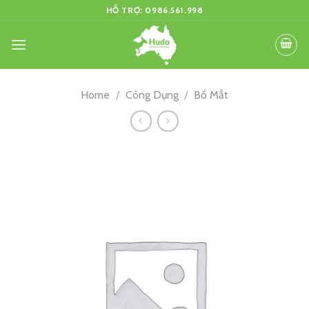
Skip
HỖ TRỢ: 0986.561.998
to
content
Home
/
Công Dụng
/
Bổ Mắt