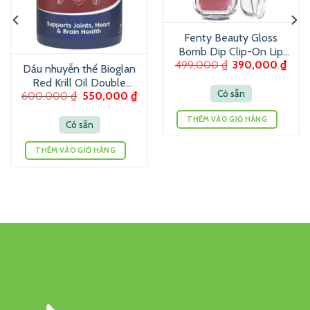
Fenty Beauty Gloss
Bomb Dip Clip-On Lip
499,000
₫
390,000
₫
Luminizer 6g – Son
Dầu nhuyễn thể Bioglan
dưỡng màu ánh nhũ
Red Krill Oil Double
Có sẵn
600,000
₫
550,000
₫
Strength 1000mg 60
Viên
THÊM VÀO GIỎ HÀNG
Có sẵn
THÊM VÀO GIỎ HÀNG