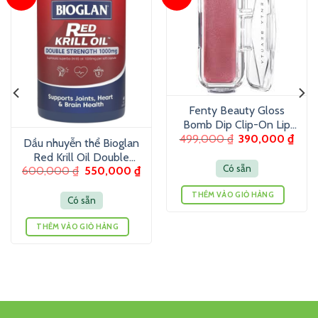
Fenty Beauty Gloss
Bomb Dip Clip-On Lip
499,000
₫
390,000
₫
Luminizer 6g – Son
Dầu nhuyễn thể Bioglan
dưỡng màu ánh nhũ
Red Krill Oil Double
Có sẵn
600,000
₫
550,000
₫
Strength 1000mg 60
Viên
THÊM VÀO GIỎ HÀNG
Có sẵn
THÊM VÀO GIỎ HÀNG