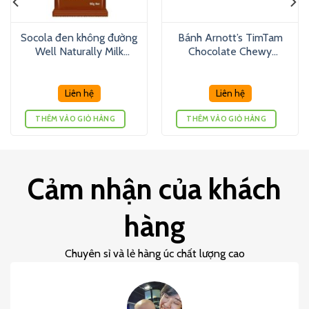
Socola đen không đường
Bánh Arnott’s TimTam
Well Naturally Milk
Chocolate Chewy
Chocolate Honeycomb
Caramel 175g
Bar 90g
Liên hệ
Liên hệ
THÊM VÀO GIỎ HÀNG
THÊM VÀO GIỎ HÀNG
Cảm nhận của khách
hàng
Chuyên sỉ và lẻ hàng úc chất lượng cao