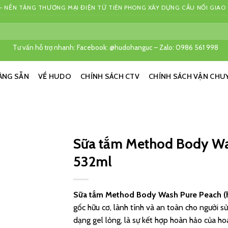
 NỀN TẢNG THƯƠNG MẠI ĐIỆN TỬ TIÊN PHONG XÂY DỰNG CẦU NỐI GIAO
Tư vấn hỗ trợ nhanh: Facebook: @hudohanguc – Zalo: 0986 561 998
ÀNG SẴN
VỀ HUDO
CHÍNH SÁCH CTV
CHÍNH SÁCH VẬN CHU
Sữa tắm Method Body Wa
532ml
Sữa tắm Method Body Wash Pure Peach (
gốc hữu cơ, lành tính và an toàn cho người 
dạng gel lỏng, là sự kết hợp hoàn hảo của 