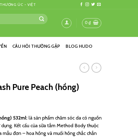
 THƯƠNG ÚC - VIỆT
0
₫
YỂN
CÂU HỎI THƯỜNG GẶP
BLOG HUDO
sh Pure Peach (hồng)
hồng) 532ml:
là sản phẩm chăm sóc da có nguồn
sử dụng. Kết cấu của sữa tắm Method Body thuộc
hoa mẫu đơn – hoa hồng và muối hồng chắc chắn