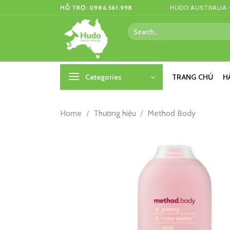
Skip
HỖ TRỢ: 0986.561.998
HUDO AUSTRALIA –
to
Search
content
for:
Categories
TRANG CHỦ
H
Home
/
Thương hiệu
/
Method Body