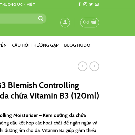
 THƯƠNG ÚC - VIỆT
0
₫
YỂN
CÂU HỎI THƯỜNG GẶP
BLOG HUDO
B3 Blemish Controlling
da chứa Vitamin B3 (120ml)
olling Moisturiser – Kem dưỡng da chứa
hông dầu kết hợp các hoạt chất để ngăn ngừa và
khi dưỡng ẩm cho da. Vitamin B3 giúp giảm thiểu