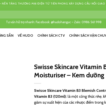
 NỀN TẢNG THƯƠNG MẠI ĐIỆN TỬ TIÊN PHONG XÂY DỰNG CẦU NỐI GIAO
Tư vấn hỗ trợ nhanh: Facebook: @hudohanguc – Zalo: 0986 561 998
ÀNG SẴN
VỀ HUDO
CHÍNH SÁCH CTV
CHÍNH SÁCH VẬN CHU
Swisse Skincare Vitamin 
Moisturiser – Kem dưỡng 
Swisse Skincare Vitamin B3 Blemish Contr
Vitamin B3 (120ml):
là một công thức nhẹ, k
giảm sự xuất hiện của các nhược điểm trong 