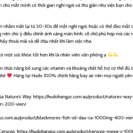
 cho mắt mình có thời gian nghỉ ngơi và thư giãn như việc bạn cho
ần nhắm mắt lại từ 20-30s để mắt nghỉ ngơi, hoặc có thể đảo mắt q
 nên chú ý điều chỉnh ánh sáng màn hình, cỡ chữ phù hợp mà các
ấy thoải mái và dễ chịu nhất khi làm việc nha.
ó một sức khỏe tốt hơn khi là nhân viên văn phòng ạ
 chức năng bổ sung các vitamin và khoáng chất hỗ trợ cơ thể đủ 
 nhé
Hàng tại Hudo 100% chính hãng bay air nên mọi người yên
ủa Nature’s Way:
https://hudohanguc.com.au/product/natures-way
on-200-vien/
guc.com.au/product/blackmores-fish-oil-dau-ca-1000mg-400-vie
Cenovis:
https://hudohanguc.com.au/product/cenovis-mega-c-10