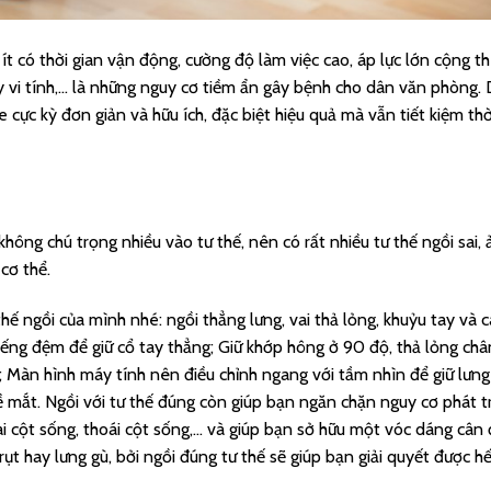
ít có thời gian vận động, cường độ làm việc cao, áp lực lớn cộng 
 vi tính,… là những nguy cơ tiềm ẩn gây bệnh cho dân văn phòng. 
ực kỳ đơn giản và hữu ích, đặc biệt hiệu quả mà vẫn tiết kiệm thờ
hông chú trọng nhiều vào tư thế, nên có rất nhiều tư thế ngồi sai, 
cơ thể.
hế ngồi của mình nhé: ngồi thẳng lưng, vai thả lỏng, khuỷu tay và 
iếng đệm để giữ cổ tay thẳng; Giữ khớp hông ở 90 độ, thả lỏng châ
; Màn hình máy tính nên điều chỉnh ngang với tầm nhìn để giữ lưng
ề mắt. Ngồi với tư thế đúng còn giúp bạn ngăn chặn nguy cơ phát t
i cột sống, thoái cột sống,… và giúp bạn sở hữu một vóc dáng cân 
 rụt hay lưng gù, bởi ngồi đúng tư thế sẽ giúp bạn giải quyết được h