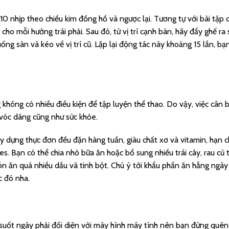
0 nhịp theo chiều kim đồng hồ và ngược lại. Tương tự với bài tập c
cho mỗi hướng trái phải. Sau đó, từ vị trí cạnh bàn, hãy đẩy ghế ra 
ống sàn và kéo về vị trí cũ. Lặp lại động tác này khoảng 15 lần, bạ
 không có nhiều điều kiện để tập luyện thể thao. Do vậy, việc cân 
 vóc dáng cũng như sức khỏe.
y dựng thực đơn đều đặn hàng tuần, giàu chất xơ và vitamin, hạn 
s. Bạn có thể chia nhỏ bữa ăn hoặc bổ sung nhiều trái cây, rau củ 
n ăn quá nhiều dầu và tinh bột. Chú ý tới khẩu phần ăn hằng ngày
c đó nha.
 suốt ngày phải đối diện với mày hình máy tính nên bạn đừng quên