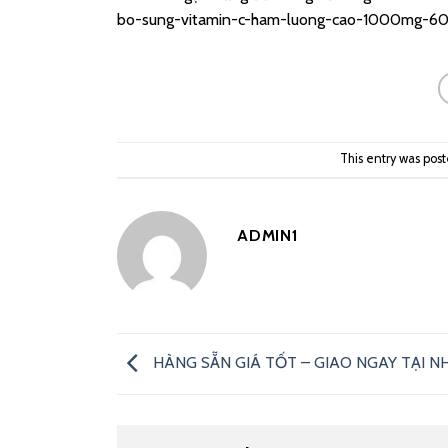
bo-sung-vitamin-c-ham-luong-cao-1000mg-60
This entry was pos
ADMIN1
HÀNG SẴN GIÁ TỐT – GIAO NGAY TẠI N