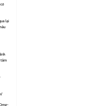
 cơ
ua lại
 màu
dinh
 tâm
-
n/
00mg-