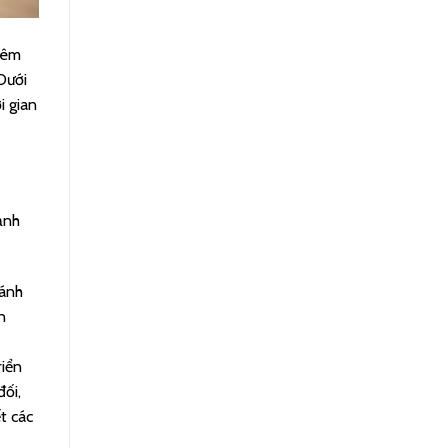
thêm
Dưới
i gian
ảnh
cánh
n
riển
đối,
ết các