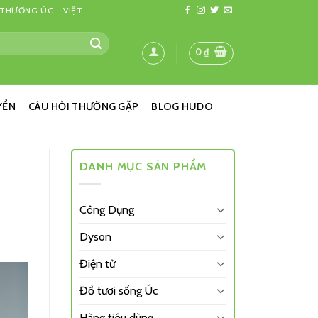
 THƯƠNG ÚC - VIỆT
0
₫
YỂN
CÂU HỎI THƯỜNG GẶP
BLOG HUDO
DANH MỤC SẢN PHẨM
Công Dụng
Dyson
Điện tử
Đồ tươi sống Úc
Hàng tiêu dùng