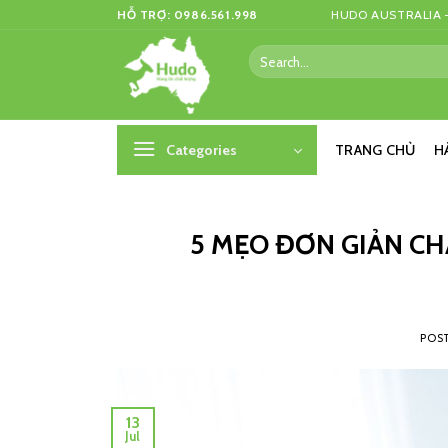
Skip
HỖ TRỢ: 0986.561.998
HUDO AUSTRALIA –
to
Search
content
for:
Categories
TRANG CHỦ
H
5 MẸO ĐƠN GIẢN C
POS
13
Jul