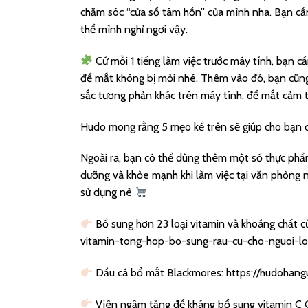
chăm sóc “cửa sổ tâm hồn” của mình nha. Bạn cần
thể mình nghỉ ngơi vậy.
Cứ mỗi 1 tiếng làm việc trước máy tính, bạn c
để mắt không bị mỏi nhé. Thêm vào đó, bạn cũng
sắc tương phản khác trên máy tính, để mắt cảm th
Hudo mong rằng 5 mẹo kể trên sẽ giúp cho bạn c
Ngoài ra, bạn có thể dùng thêm một số thực phẩm
dưỡng và khỏe mạnh khi làm việc tại văn phòng
sử dụng nè
Bổ sung hơn 23 loại vitamin và khoáng chất c
vitamin-tong-hop-bo-sung-rau-cu-cho-nguoi-l
Dầu cá bổ mắt Blackmores:
https://hudohan
Viên ngậm tăng đề kháng bổ sung vitamin C 