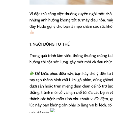
Vì đặc thù công việc thường xuyên ngồi một chỗ, 
những ảnh hưởng không tốt từ máy điều hòa, máy
đây Hudo gợi ý cho bạn 5 mẹo chăm sóc sức khỏe c
1. NGỒI ĐÚNG TƯ THẾ
Trong quá trình làm việc, thông thường chúng ta k
hưởng tới cột sốt, lưng, gây mệt mỏi và đau nhức 
Để khắc phục điều này, bạn hãy chú ý đến tư t
tay tạo thành hình chữ L khi gõ phím, dùng gối/m
dưới sàn hoặc trên miếng đệm chân để hỗ trợ lực
thẳng, tránh mỏi cổ và hạn chế tối đa các bệnh v
thành các bệnh mãn tính như thoát vị đĩa đệm, ga
lúc này bạn không cần phải lo lắng vai bị lệch, cổ