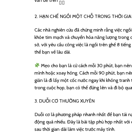
vấn đề trên
2. HẠN CHẾ NGỒI MỘT CHỖ TRONG THỜI GIA
Các nhà nghiên cứu đã chứng minh rằng việc ngồ
khỏe tim mạch và chuyển hóa năng lượng trong cơ
sở, với yêu cầu công việc là ngồi trên ghế 8 tiến
thể bạn về lâu dài.
Mẹo cho bạn là cứ cách mỗi 30 phút, bạn nên 
mình hoặc xoay hông. Cách mỗi 90 phút, bạn nên
giản là đi lấy một cốc nước ngay khi không tranh 
trong cuộc họp, bạn có thể đứng lên và đi bộ qua
3. DUỖI CƠ THƯỜNG XUYÊN
Duỗi cơ là phương pháp nhanh nhất để bạn tái n
động quá nhiều. Đây là bài tập phù hợp nhất với c
sau thời gian dài làm việc trước máy tính.