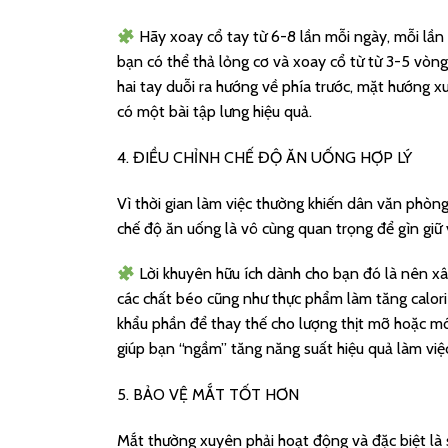
Hãy xoay cổ tay từ 6-8 lần mỗi ngày, mỗi lần 1
bạn có thể thả lỏng cơ và xoay cổ từ từ 3-5 vòng 
hai tay duỗi ra hướng về phía trước, mặt hướng xu
có một bài tập lưng hiệu quả.
4. ĐIỀU CHỈNH CHẾ ĐỘ ĂN UỐNG HỢP LÝ
Vì thời gian làm việc thường khiến dân văn phòng
chế độ ăn uống là vô cùng quan trọng để gìn giữ
Lời khuyên hữu ích dành cho bạn đó là nên xâ
các chất béo cũng như thực phẩm làm tăng calorie
khẩu phần để thay thế cho lượng thịt mỡ hoặc mó
giúp bạn “ngầm” tăng năng suất hiệu quả làm việ
5. BẢO VỆ MẮT TỐT HƠN
Mắt thường xuyên phải hoạt động và đặc biệt là