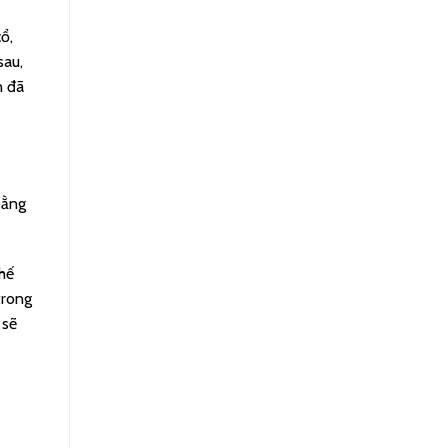
ổ,
sau,
n đã
bằng
chế
trong
 sẽ