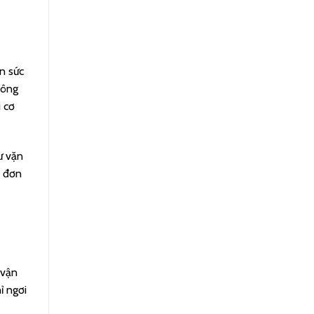
n sức
công
i cơ
ư vặn
ỉ đơn
 vận
ỉ ngơi