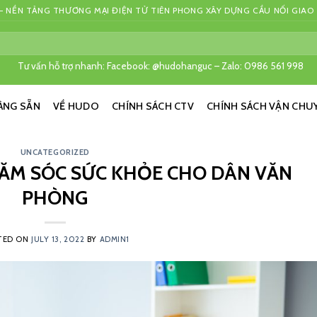
 NỀN TẢNG THƯƠNG MẠI ĐIỆN TỬ TIÊN PHONG XÂY DỰNG CẦU NỐI GIAO
Tư vấn hỗ trợ nhanh: Facebook: @hudohanguc – Zalo: 0986 561 998
ÀNG SẴN
VỀ HUDO
CHÍNH SÁCH CTV
CHÍNH SÁCH VẬN CHU
UNCATEGORIZED
HĂM SÓC SỨC KHỎE CHO DÂN VĂN
PHÒNG
TED ON
JULY 13, 2022
BY
ADMIN1