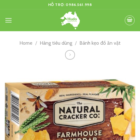
Skip
HỖ TRỢ: 0986.561.998
to
content
Home
/
Hàng tiêu dùng
/
Bánh kẹo đồ ăn vặt