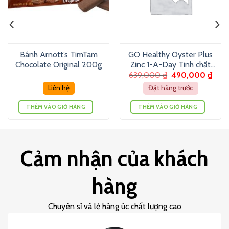
Bánh Arnott’s TimTam
GO Healthy Oyster Plus
Chocolate Original 200g
Zinc 1-A-Day Tinh chất
639,000
₫
490,000
₫
hàu (120v)
Liên hệ
Đặt hàng trước
THÊM VÀO GIỎ HÀNG
THÊM VÀO GIỎ HÀNG
Cảm nhận của khách
hàng
Chuyên sỉ và lẻ hàng úc chất lượng cao