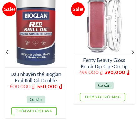
Sale!
Sale!
Fenty Beauty Gloss
Bomb Dip Clip-On Lip
499,000
₫
390,000
₫
Luminizer 6g – Son
Dầu nhuyễn thể Bioglan
dưỡng màu ánh nhũ
Red Krill Oil Double
Có sẵn
600,000
₫
550,000
₫
Strength 1000mg 60
Viên
THÊM VÀO GIỎ HÀNG
Có sẵn
THÊM VÀO GIỎ HÀNG