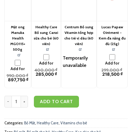
Mật ong
Healthy Care
Centrum Bổ sung
Lucas Papaw
Manuka
Bổ sung Canxi
Vitamin tổng hợp
Ointment -
Health
sữa cho bé (60
cho trẻ vị dâu (60
Kem đa năng đu
MGO115+
viên)
viên)
đủ (25g)
500g
Temporarily
Add for
Add for
unavailable
Add for
400,000
₫
299,000
₫
285,000
₫
218,500
₫
990,000
₫
897,750
₫
Healthy Care Kẹo hỗ trợ bổ mắt cho bé (60 viên) quantity
ADD TO CART
Categories:
Bổ Mắt
,
Healthy Care
,
Vitamins cho bé