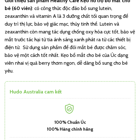
Giới thiệu sản phẩm
Healthy Care Kẹo hỗ trợ bổ mắt cho
bé (60 viên)
: có công thức độc đáo bổ sung lutein,
zeaxanthin và vitamin A là 3 dưỡng chất tối quan trọng để
duy trì thị lực, bảo vệ giác mạc, thủy tinh thể. Lutein và
zeaxanthin còn mang tác dụng chống oxy hóa cực tốt, bảo vệ
mắt trước tác hại từ tia ánh sáng xanh phát ra từ các thiết bị
điện tử. Sử dụng sản phẩm để đôi mắt bé được chăm sóc,
bảo vệ một cách tốt nhất. Kẹo bổ mắt cho bé của Úc dạng
viên nhai vị quả berry thơm ngon, dễ dàng bổ sung cho bé
yêu.
Hudo Australia cam kết
100% Chuẩn Úc
100% Hàng chính hãng