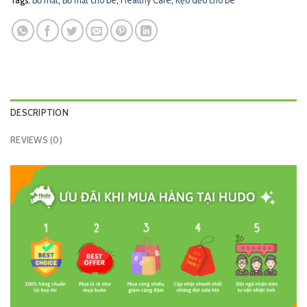
Tags:
Bổ mắt
,
Bổ mắt cho bé
,
Healthy Care
,
Kẹo dẻo cho bé
DESCRIPTION
REVIEWS (0)