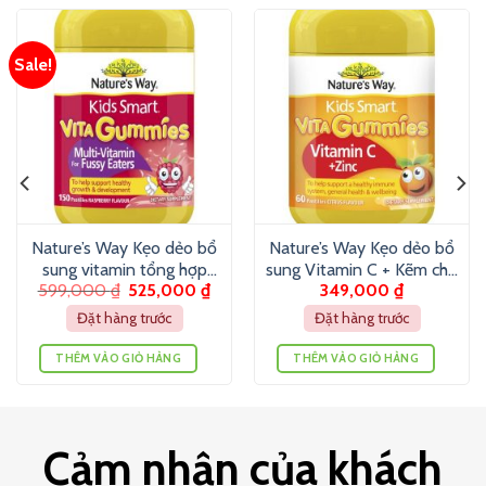
Sale!
Nature’s Way Kẹo dẻo bổ
Nature’s Way Kẹo dẻo bổ
sung vitamin tổng hợp
sung Vitamin C + Kẽm cho
599,000
₫
525,000
₫
349,000
₫
cho trẻ biếng ăn (150
bé (60 viên)
viên)
Đặt hàng trước
Đặt hàng trước
THÊM VÀO GIỎ HÀNG
THÊM VÀO GIỎ HÀNG
Cảm nhận của khách