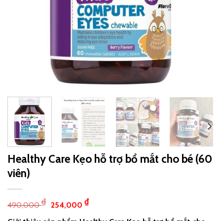
Healthy Care Kẹo hỗ trợ bổ mắt cho bé (60
viên)
₫
₫
490,000
254,000