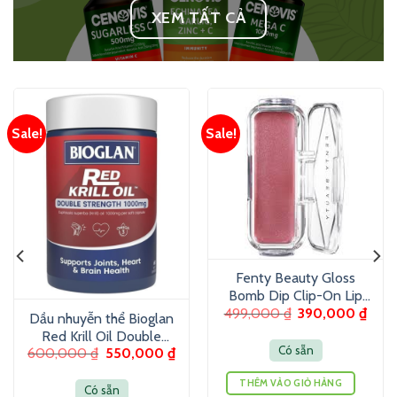
XEM TẤT CẢ
Sale!
Sale!
Fenty Beauty Gloss
Bomb Dip Clip-On Lip
499,000
₫
390,000
₫
Luminizer 6g – Son
Dầu nhuyễn thể Bioglan
dưỡng màu ánh nhũ
Red Krill Oil Double
Có sẵn
600,000
₫
550,000
₫
Strength 1000mg 60
Viên
THÊM VÀO GIỎ HÀNG
Có sẵn