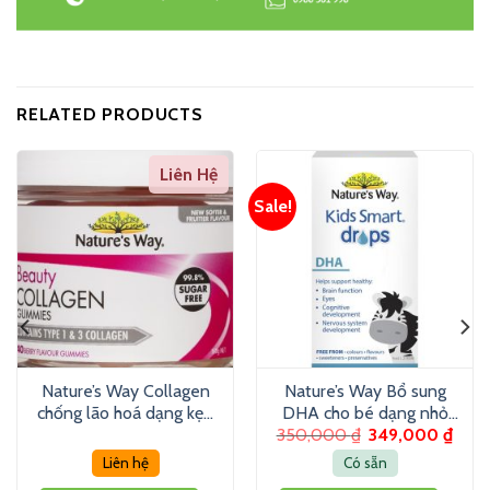
RELATED PRODUCTS
Liên Hệ
Sale!
Nature’s Way Collagen
Nature’s Way Bổ sung
chống lão hoá dạng kẹo
DHA cho bé dạng nhỏ
350,000
₫
349,000
₫
dẻo (40 viên)
giọt (20ml)
Liên hệ
Có sẵn