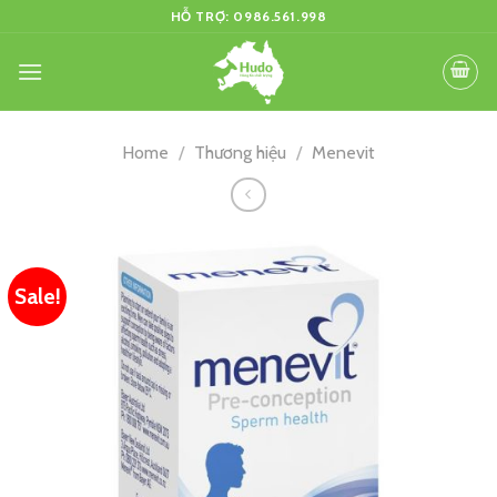
Skip
HỖ TRỢ: 0986.561.998
to
content
Home
/
Thương hiệu
/
Menevit
Sale!