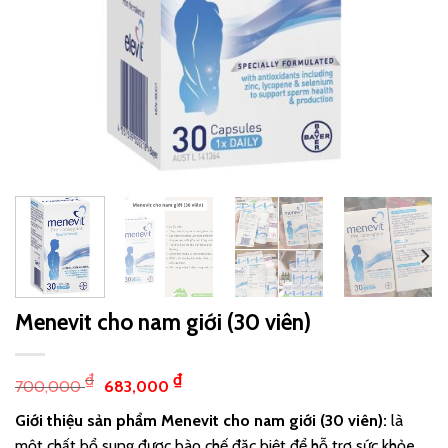
Menevit cho nam giới (30 viên)
₫
₫
700,000
683,000
Giới thiệu sản phẩm
Menevit cho nam giới (30 viên)
:
là
một chất bổ sung được bào chế đặc biệt để hỗ trợ sức khỏe