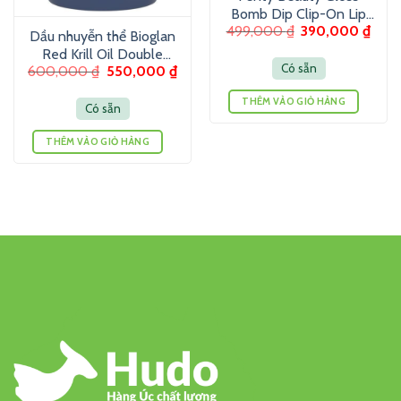
Bomb Dip Clip-On Lip
499,000
₫
390,000
₫
Luminizer 6g – Son
Dầu nhuyễn thể Bioglan
dưỡng màu ánh nhũ
Red Krill Oil Double
Có sẵn
600,000
₫
550,000
₫
Strength 1000mg 60
Viên
THÊM VÀO GIỎ HÀNG
Có sẵn
THÊM VÀO GIỎ HÀNG