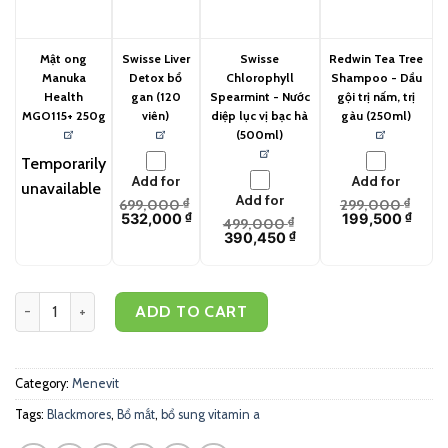
Mật ong
Swisse Liver
Swisse
Redwin Tea Tree
Manuka
Detox bổ
Chlorophyll
Shampoo - Dầu
Health
gan (120
Spearmint - Nước
gội trị nấm, trị
MGO115+ 250g
viên)
diệp lục vị bạc hà
gàu (250ml)
(500ml)
Temporarily
Add for
Add for
unavailable
Add for
699,000
₫
299,000
₫
532,000
₫
199,500
₫
499,000
₫
390,450
₫
Menevit cho nam giới (30 viên) quantity
ADD TO CART
Category:
Menevit
Tags:
Blackmores
,
Bổ mắt
,
bổ sung vitamin a