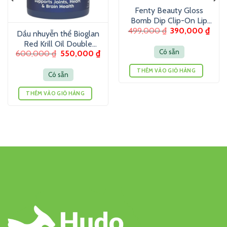
Fenty Beauty Gloss
Bomb Dip Clip-On Lip
499,000
₫
390,000
₫
Luminizer 6g – Son
Dầu nhuyễn thể Bioglan
dưỡng màu ánh nhũ
Red Krill Oil Double
Có sẵn
600,000
₫
550,000
₫
Strength 1000mg 60
Viên
THÊM VÀO GIỎ HÀNG
Có sẵn
THÊM VÀO GIỎ HÀNG