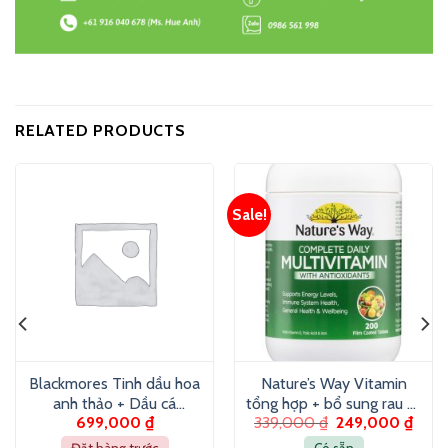
RELATED PRODUCTS
Sale!
Blackmores Tinh dầu hoa
Nature’s Way Vitamin
anh thảo + Dầu cá
tổng hợp + bổ sung rau củ
699,000
₫
339,000
₫
249,000
₫
1000mg (100 viên)
cho người lớn (200 viên)