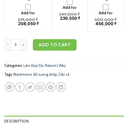
Add for
Add for
Add for
349,000
₫
236,550
₫
279,000
₫
600,000
₫
208,050
₫
456,000
₫
Nature's Way Collagen đẹp da, chống lão hoá (60 viên) quantity
ADD TO CART
Categories:
Làm Đẹp Da
,
Nature's Way
Tags:
Blackmores
,
Bổ xương khớp
,
Dầu cá
DESCRIPTION