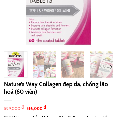
Nature’s Way Collagen đẹp da, chống lão
hoá (60 viên)
₫
₫
599,000
516,000