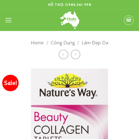
Skip
HỖ TRỢ: 0986.561.998
to
content
Home
/
Công Dụng
/
Làm Đẹp Da
Sale!