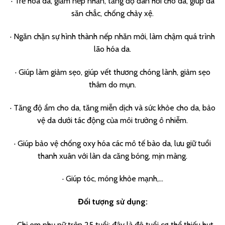
· Trẻ hóa da, giảm nếp nhăn, tăng độ đàn hồi cho da, giúp da
săn chắc, chống chảy xệ.
· Ngăn chặn sự hình thành nếp nhăn mới, làm chậm quá trình
lão hóa da.
· Giúp làm giảm sẹo, giúp vết thương chóng lành, giảm sẹo
thâm do mụn.
· Tăng độ ẩm cho da, tăng miễn dịch và sức khỏe cho da, bảo
vệ da dưới tác động của môi trường ô nhiễm.
· Giúp bảo vệ chống oxy hóa các mô tế bào da, lưu giữ tuổi
thanh xuân với làn da căng bóng, mịn màng.
· Giúp tóc, móng khỏe mạnh,…
Đối tượng sử dụng:
· Chị em phụ nữ trên 25 tuổi: đây là độ tuổi cơ thể thiếu hụt