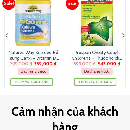
Sale!
Sale!
Nature’s Way Kẹo dẻo Bổ
Prospan Chesty Cough
sung Canxi + Vitamin D
Children’s – Thuốc ho cho
399,000
₫
359,000
₫
599,000
₫
543,000
₫
cho bé (60 viên)
trẻ em (200ml)
Đặt hàng trước
Đặt hàng trước
THÊM VÀO GIỎ HÀNG
THÊM VÀO GIỎ HÀNG
Cảm nhận của khách
hàng