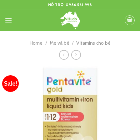
Skip
HỖ TRỢ: 0986.561.998
to
content
Home
/
Mẹ và bé
/
Vitamins cho bé
Sale!