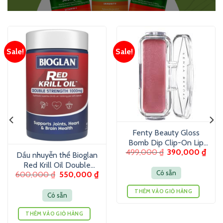
Sale!
Sale!
Fenty Beauty Gloss
Bomb Dip Clip-On Lip
499,000
₫
390,000
₫
Luminizer 6g – Son
Dầu nhuyễn thể Bioglan
dưỡng màu ánh nhũ
Red Krill Oil Double
Có sẵn
600,000
₫
550,000
₫
Strength 1000mg 60
Viên
THÊM VÀO GIỎ HÀNG
Có sẵn
THÊM VÀO GIỎ HÀNG