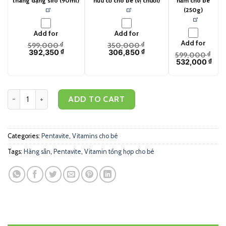
tháng dạng siro (90ml)
hữu cơ cho bé (vị chuối)
hăm cho bé
(250g)
Add for
Add for
Add for
599,000
₫
350,000
₫
392,350
₫
306,850
₫
599,000
₫
532,000
₫
Pentavite Gold Bổ sung Vitamin tổng hợp + sắt cho bé 1-12 tuổi (20
ADD TO CART
Categories:
Pentavite
,
Vitamins cho bé
Tags:
Hàng sẵn
,
Pentavite
,
Vitamin tổng hợp cho bé