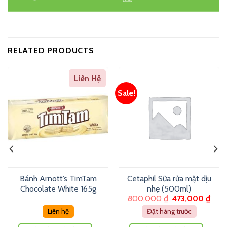
RELATED PRODUCTS
Liên Hệ
Sale!
Bánh Arnott’s TimTam
Cetaphil Sữa rửa mặt dịu
Chocolate White 165g
nhẹ (500ml)
800,000
₫
473,000
₫
Liên hệ
Đặt hàng trước