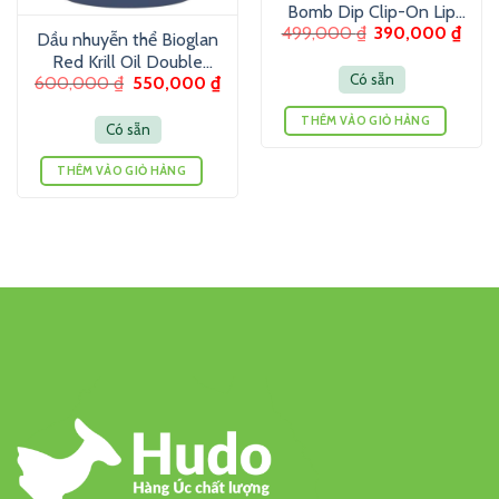
Bomb Dip Clip-On Lip
499,000
₫
390,000
₫
Luminizer 6g – Son
Dầu nhuyễn thể Bioglan
dưỡng màu ánh nhũ
Red Krill Oil Double
Có sẵn
600,000
₫
550,000
₫
Strength 1000mg 60
Viên
THÊM VÀO GIỎ HÀNG
Có sẵn
THÊM VÀO GIỎ HÀNG