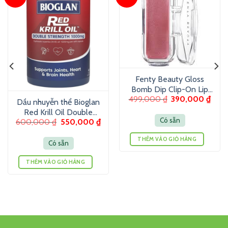
Fenty Beauty Gloss
Bomb Dip Clip-On Lip
499,000
₫
390,000
₫
Luminizer 6g – Son
Dầu nhuyễn thể Bioglan
dưỡng màu ánh nhũ
Red Krill Oil Double
Có sẵn
600,000
₫
550,000
₫
Strength 1000mg 60
Viên
THÊM VÀO GIỎ HÀNG
Có sẵn
THÊM VÀO GIỎ HÀNG