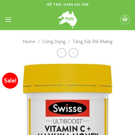
Skip
HỖ TRỢ: 0986.561.998
to
content
Home
/
Công Dụng
/
Tăng Sức Đề Kháng
Sale!