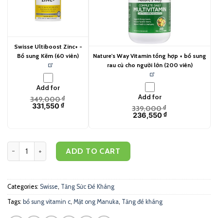
Swisse Ultiboost Zinc+ -
Bổ sung Kẽm (60 viên)
Nature's Way Vitamin tổng hợp + bổ sung
rau củ cho người lớn (200 viên)
Add for
Add for
349,000
₫
331,550
₫
339,000
₫
236,550
₫
Swisse Ultiboost Vitamin C + Manuka Honey - Viên ngậm bổ sung Vi
ADD TO CART
Categories:
Swisse
,
Tăng Sức Đề Kháng
Tags:
bổ sung vitamin c
,
Mật ong Manuka
,
Tăng đề kháng