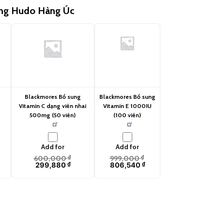
ùng Hudo Hàng Úc
Blackmores Bổ sung
Blackmores Bổ sung
t
Vitamin C dạng viên nhai
Vitamin E 1000IU
500mg (50 viên)
(100 viên)
Add for
Add for
600,000
₫
999,000
₫
299,880
₫
806,540
₫
ống cận thị (60 viên) quantity