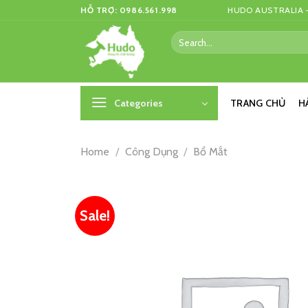
Skip
HỖ TRỢ: 0986.561.998
HUDO AUSTRALIA –
to
Search
content
for:
Categories
TRANG CHỦ
H
Home
/
Công Dụng
/
Bổ Mắt
Sale!