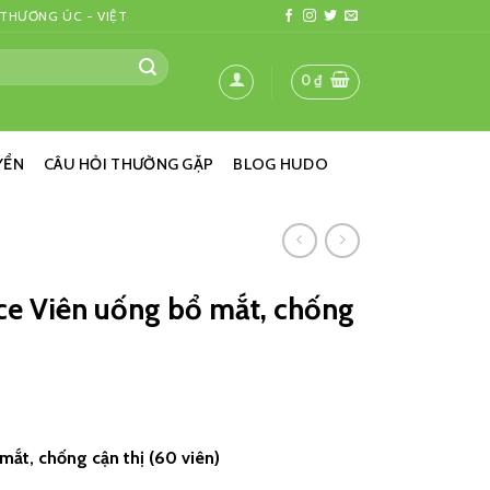
 THƯƠNG ÚC - VIỆT
0
₫
YỂN
CÂU HỎI THƯỜNG GẶP
BLOG HUDO
ce Viên uống bổ mắt, chống
ắt, chống cận thị (60 viên)