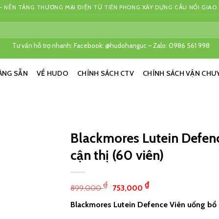
 NỀN TẢNG THƯƠNG MẠI ĐIỆN TỬ TIÊN PHONG XÂY DỰNG CẦU NỐI GIAO
Tư vấn hỗ trợ nhanh: Facebook: @hudohanguc – Zalo: 0986 561 998
ÀNG SẴN
VỀ HUDO
CHÍNH SÁCH CTV
CHÍNH SÁCH VẬN CHU
Blackmores Lutein Defen
cận thị (60 viên)
₫
₫
899,000
753,000
Blackmores Lutein Defence Viên uống bổ m